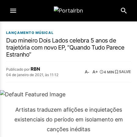
LANÇAMENTO MÚSICAL
Duo mineiro Dois Lados celebra 5 anos de
trajetória com novo EP, “Quando Tudo Parece
Estranho”
RBN
Publicado por
A-
A+
4 MIN
SALVE
04 de janeiro de 2021, às 11:12
Artistas traduzem aflições e inquietações
existenciais do período em isolamento em
canções inéditas