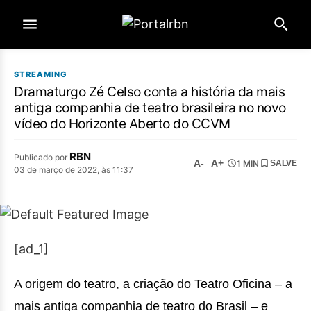
STREAMING
Dramaturgo Zé Celso conta a história da mais
antiga companhia de teatro brasileira no novo
vídeo do Horizonte Aberto do CCVM
RBN
Publicado por
A-
A+
1 MIN
SALVE
03 de março de 2022, às 11:37
[ad_1]
A origem do teatro, a criação do Teatro Oficina – a
mais antiga companhia de teatro do Brasil – e