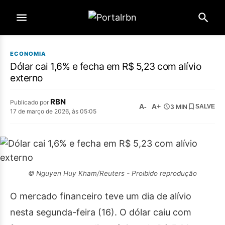
ECONOMIA
Dólar cai 1,6% e fecha em R$ 5,23 com alívio
externo
RBN
Publicado por
A-
A+
3 MIN
SALVE
17 de março de 2026, às 05:05
© Nguyen Huy Kham/Reuters - Proibido reprodução
O mercado financeiro teve um dia de alívio
nesta segunda-feira (16). O dólar caiu com