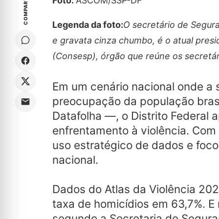
COMPARTILHE
Foto:
ASCOM/SSP-DF
Legenda da foto:
O secretário de Segura
e gravata cinza chumbo, é o atual pres
(Consesp), órgão que reúne os secretá
Em um cenário nacional onde a 
preocupação da população brasi
Datafolha —, o Distrito Federal
enfrentamento à violência. Com u
uso estratégico de dados e foco 
nacional.
Dados do Atlas da Violência 20
taxa de homicídios em 63,7%. E
segundo a Secretaria de Segura