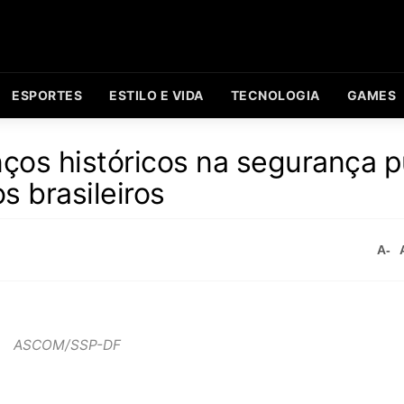
ESPORTES
ESTILO E VIDA
TECNOLOGIA
GAMES
anços históricos na segurança p
s brasileiros
A-
ASCOM/SSP-DF