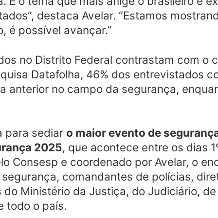
 É o tema que mais aflige o brasileiro e e
tados”, destaca Avelar. “Estamos mostran
 é possível avançar.”
dos no Distrito Federal contrastam com o 
uisa Datafolha, 46% dos entrevistados c
e a anterior no campo da segurança, enqu
a para sediar
o maior evento de segurança
urança 2025
, que acontece entre os dias 1
pelo Consesp e coordenado por Avelar, o en
e segurança, comandantes de polícias, dire
do Ministério da Justiça, do Judiciário, d
e todo o país.