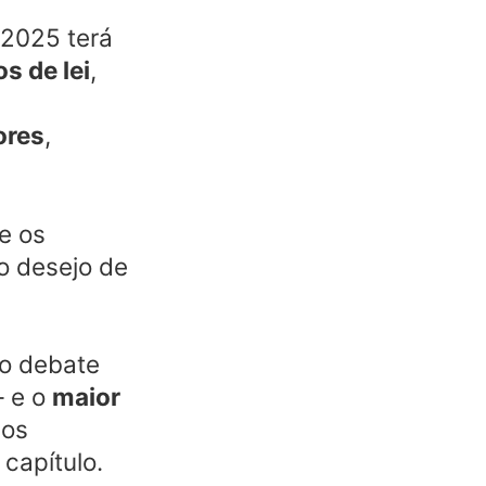
 2025 terá
s de lei
,
ores
,
e os
o desejo de
no debate
— e o
maior
 os
 capítulo.