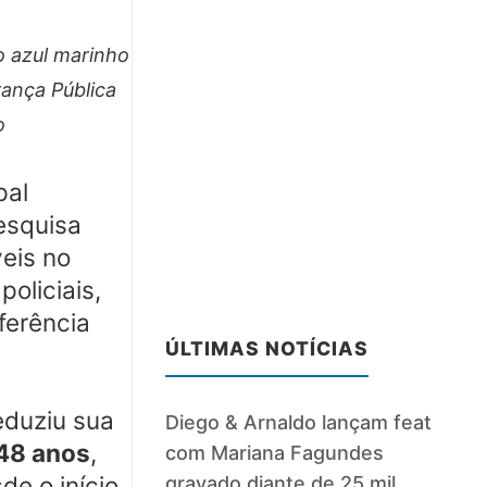
o azul marinho
rança Pública
o
pal
esquisa
veis no
oliciais,
ferência
ÚLTIMAS NOTÍCIAS
eduziu sua
Diego & Arnaldo lançam feat
48 anos
,
com Mariana Fagundes
e o início
gravado diante de 25 mil