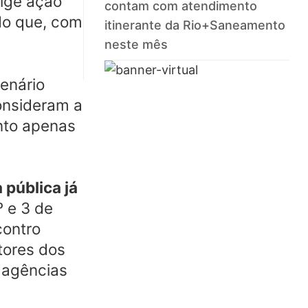
xige ação
contam com atendimento
do que, com
itinerante da Rio+Saneamento
neste mês
cenário
onsideram a
anto apenas
 pública já
º e 3 de
contro
tores dos
e agências