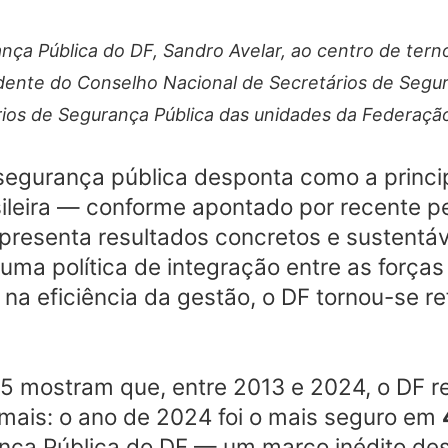
nça Pública do DF, Sandro Avelar, ao centro de tern
idente do Conselho Nacional de Secretários de Segu
rios de Segurança Pública das unidades da Federaçã
segurança pública desponta como a princi
leira — conforme apontado por recente p
 apresenta resultados concretos e sustentá
ma política de integração entre as forças p
na eficiência da gestão, o DF tornou-se re
25 mostram que, entre 2013 e 2024, o DF r
 mais: o ano de 2024 foi o mais seguro em
nça Pública do DF — um marco inédito desd