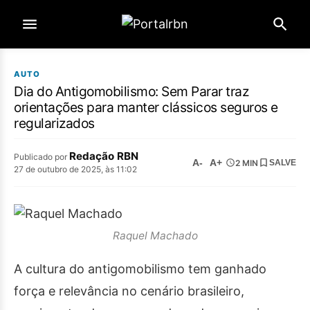
AUTO
Dia do Antigomobilismo: Sem Parar traz
orientações para manter clássicos seguros e
regularizados
Redação RBN
Publicado por
A-
A+
2 MIN
SALVE
27 de outubro de 2025, às 11:02
Raquel Machado
A cultura do antigomobilismo tem ganhado
força e relevância no cenário brasileiro,