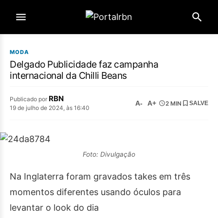
MODA
Delgado Publicidade faz campanha
internacional da Chilli Beans
RBN
Publicado por
A-
A+
2 MIN
SALVE
19 de julho de 2024, às 16:40
Foto: Divulgação
Na Inglaterra foram gravados takes em três
momentos diferentes usando óculos para
levantar o look do dia