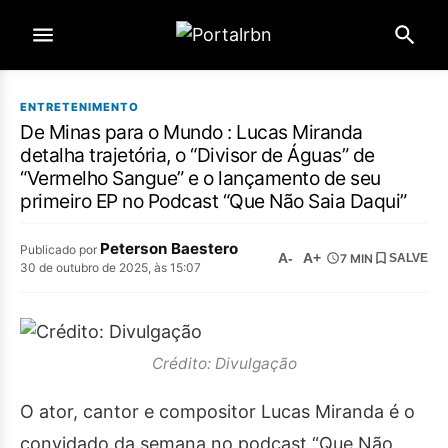
ENTRETENIMENTO
De Minas para o Mundo : Lucas Miranda
detalha trajetória, o “Divisor de Águas” de
“Vermelho Sangue” e o lançamento de seu
primeiro EP no Podcast “Que Não Saia Daqui”
Peterson Baestero
Publicado por
A-
A+
7 MIN
SALVE
30 de outubro de 2025, às 15:07
Crédito: Divulgação
O ator, cantor e compositor Lucas Miranda é o
convidado da semana no podcast “Que Não