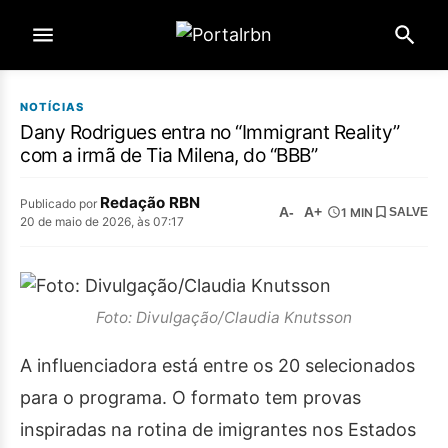
NOTÍCIAS
Dany Rodrigues entra no “Immigrant Reality”
com a irmã de Tia Milena, do “BBB”
Redação RBN
Publicado por
A-
A+
1 MIN
SALVE
20 de maio de 2026, às 07:17
Foto: Divulgação/Claudia Knutsson
A influenciadora está entre os 20 selecionados
para o programa. O formato tem provas
inspiradas na rotina de imigrantes nos Estados