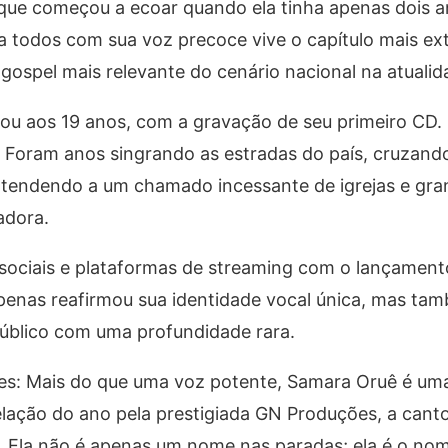
e começou a ecoar quando ela tinha apenas dois an
a todos com sua voz precoce vive o capítulo mais ext
 gospel mais relevante do cenário nacional na atualid
çou aos 19 anos, com a gravação de seu primeiro CD.
oram anos singrando as estradas do país, cruzando 
tendendo a um chamado incessante de igrejas e gra
adora.
s sociais e plataformas de streaming com o lançamen
apenas reafirmou sua identidade vocal única, mas t
úblico com uma profundidade rara.
s: Mais do que uma voz potente, Samara Oruê é uma
ação do ano pela prestigiada GN Produções, a canto
o. Ela não é apenas um nome nas paradas; ela é o no