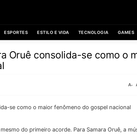
ESPORTES
ESTILO E VIDA
TECNOLOGIA
GAMES
a Oruê consolida-se como o m
l
A-
es mesmo do primeiro acorde. Para Samara Oruê, a mús