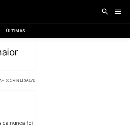
ÚLTIMAS
aior
A+
2 MIN
SALVE
ica nunca foi