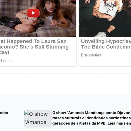
ndes
O show "Amanda Mendonça canta Djavan"
raízes culturais e identidades nordestina
gerações de artistas da MPB. Leia mais e
https://imprensabr.com/collab/?status=pu