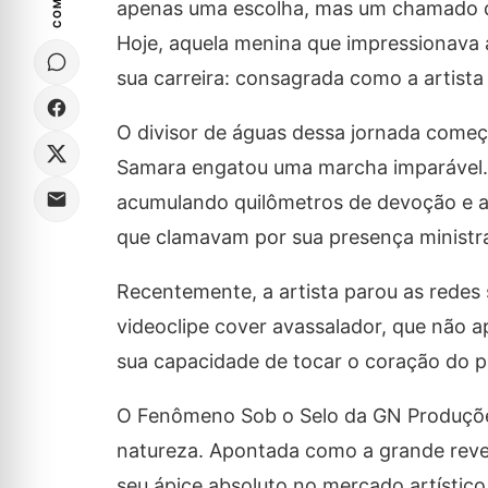
apenas uma escolha, mas um chamado qu
Hoje, aquela menina que impressionava 
sua carreira: consagrada como a artista
​O divisor de águas dessa jornada come
Samara engatou uma marcha imparável. F
acumulando quilômetros de devoção e a
que clamavam por sua presença ministr
​Recentemente, a artista parou as rede
videoclipe cover avassalador, que não 
sua capacidade de tocar o coração do p
O Fenômeno Sob o Selo da GN Produçõe
natureza. Apontada como a grande revel
seu ápice absoluto no mercado artístic