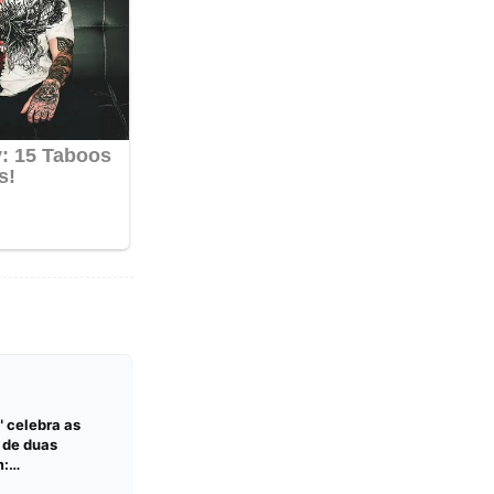
 celebra as
s de duas
m:
blished (Postar