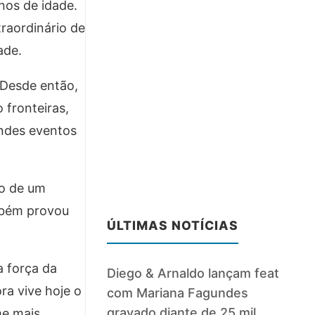
os de idade.
raordinário de
ade.
 Desde então,
fronteiras,
ndes eventos
to de um
ambém provou
ÚLTIMAS NOTÍCIAS
 força da
Diego & Arnaldo lançam feat
ra vive hoje o
com Mariana Fagundes
gravado diante de 25 mil
me mais