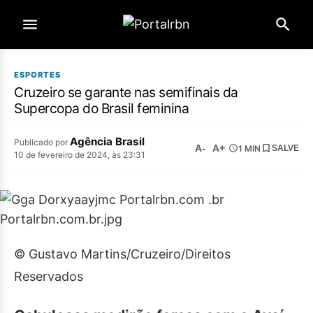
ESPORTES
Cruzeiro se garante nas semifinais da
Supercopa do Brasil feminina
Agência Brasil
Publicado por
A-
A+
1 MIN
SALVE
10 de fevereiro de 2024, às 23:31
© Gustavo Martins/Cruzeiro/Direitos
Reservados