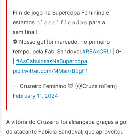
Fim de jogo na Supercopa Feminina e
estamos 𝚌𝚕𝚊𝚜𝚜𝚒𝚏𝚒𝚌𝚊𝚍𝚊𝚜 para a
semifinal!
⚽ Nosso gol foi marcado, no primeiro
tempo, pela Fabi Sandoval.
#REAxCRU
| 0-1
|
#AsCabulosasNaSupercopa
pic.twitter.com/MManrBEgF1
— Cruzeiro Feminino 🦊 (@CruzeiroFem)
February 11, 2024
A vitória do Cruzeiro foi alcançada graças a gol
da atacante Fabiola Sandoval, que aproveitou