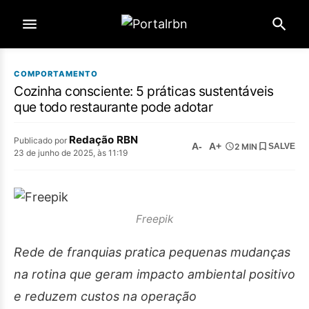
COMPORTAMENTO
Cozinha consciente: 5 práticas sustentáveis
que todo restaurante pode adotar
Redação RBN
Publicado por
A-
A+
2 MIN
SALVE
23 de junho de 2025, às 11:19
Freepik
Rede de franquias pratica pequenas mudanças
na rotina que geram impacto ambiental positivo
e reduzem custos na operação