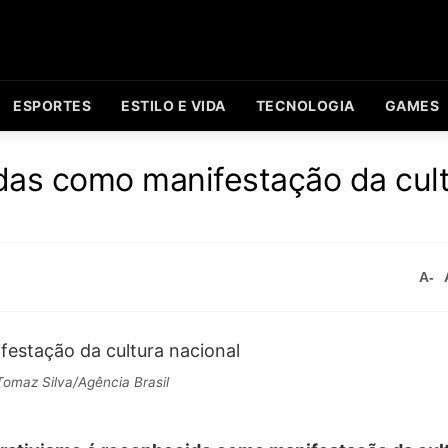
ESPORTES
ESTILO E VIDA
TECNOLOGIA
GAMES
das como manifestação da cul
A-
omaz Silva/Agência Brasil