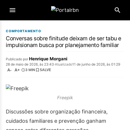
COMPORTAMENTO
Conversas sobre finitude deixam de ser tabu e
impulsionam busca por planejamento familiar
Henrique Morgani
Publicado por
28 de maio de 2026, às 23:43
·
Atualizado
11 de junho de 2026, às 01:29
A-
A+
3 MIN
SALVE
Freepik
Discussões sobre organização financeira,
cuidados familiares e prevenção ganham