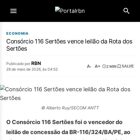
ECONOMIA
Consórcio 116 Sertões vence leilão da Rota dos
Sertões
RBN
Publicado por
A-
A+
2 MIN
SALVE
29 de maio de 2026, às 04:52
© Alberto Ruy/SECOM ANTT
O Consórcio 116 Sertões foi o vencedor do
leilão de concessão da BR-116/324/BA/PE, ao