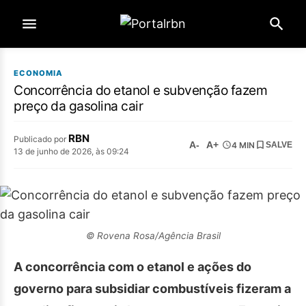
ECONOMIA
Concorrência do etanol e subvenção fazem
preço da gasolina cair
RBN
Publicado por
A-
A+
4 MIN
SALVE
13 de junho de 2026, às 09:24
© Rovena Rosa/Agência Brasil
A concorrência com o etanol e ações do
governo para subsidiar combustíveis fizeram a