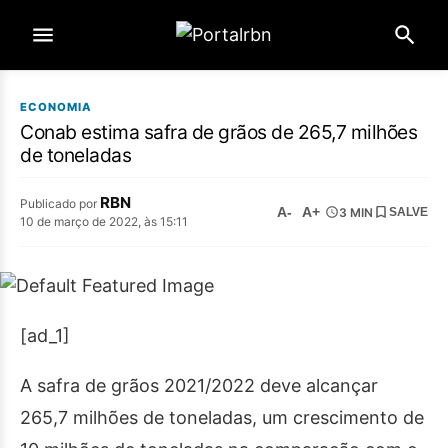
ECONOMIA
Conab estima safra de grãos de 265,7 milhões
de toneladas
RBN
Publicado por
A-
A+
3 MIN
SALVE
10 de março de 2022, às 15:11
[ad_1]
A safra de grãos 2021/2022 deve alcançar
265,7 milhões de toneladas, um crescimento de