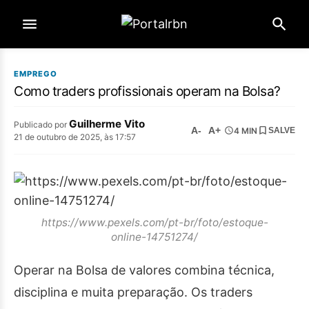
EMPREGO
Como traders profissionais operam na Bolsa?
Guilherme Vito
Publicado por
A-
A+
4 MIN
SALVE
21 de outubro de 2025, às 17:57
https://www.pexels.com/pt-br/foto/estoque-
online-14751274/
Operar na Bolsa de valores combina técnica,
disciplina e muita preparação. Os traders