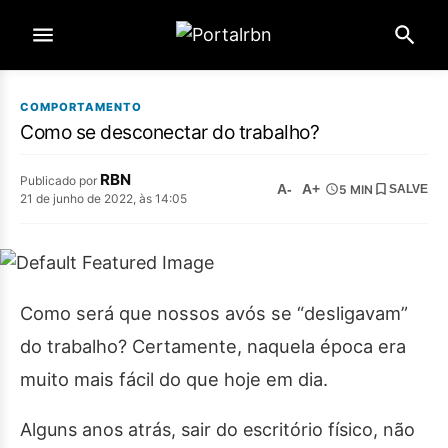
COMPORTAMENTO
Como se desconectar do trabalho?
RBN
Publicado por
A-
A+
5 MIN
SALVE
21 de junho de 2022, às 14:05
Como será que nossos avós se “desligavam”
do trabalho? Certamente, naquela época era
muito mais fácil do que hoje em dia.
Alguns anos atrás, sair do escritório físico, não