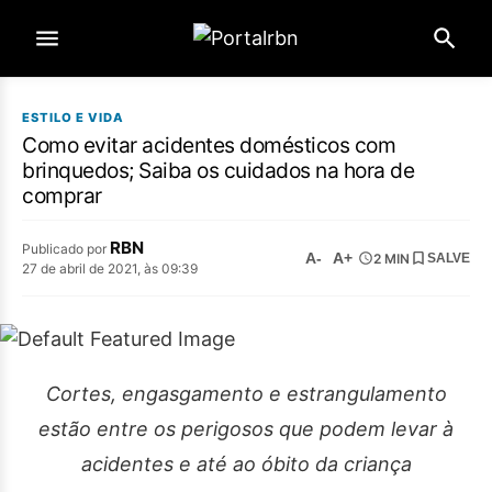
ESTILO E VIDA
Como evitar acidentes domésticos com
brinquedos; Saiba os cuidados na hora de
comprar
RBN
Publicado por
A-
A+
2 MIN
SALVE
27 de abril de 2021, às 09:39
Cortes, engasgamento e estrangulamento
estão entre os perigosos que podem levar à
acidentes e até ao óbito da criança