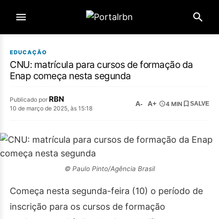
EDUCAÇÃO
CNU: matrícula para cursos de formação da
Enap começa nesta segunda
RBN
Publicado por
A-
A+
4 MIN
SALVE
10 de março de 2025, às 15:18
© Paulo Pinto/Agência Brasil
Começa nesta segunda-feira (10) o período de
inscrição para os cursos de formação