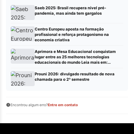
Saeb 2025: Brasil recupera nível pré-
pandemia, mas ainda tem gargalos
Centro Europeu aposta na formação
profissional e reforça protagonismo na
economia criativa
Aprimora e Mesa Educacional conquistam
lugar entre as 25 melhores tecnologias
educacionais do mundo Leia mais em:
https://portalrbn.com.br/collab/ (Publique sua
pauta – Portalrbn)
Prouni 2026: divulgado resultado de nova
chamada para o 2º semestre
Encontrou algum erro?
Entre em contato