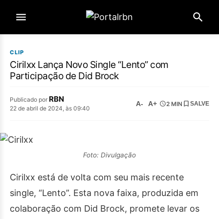
CLIP
Cirilxx Lança Novo Single “Lento” com
Participação de Did Brock
RBN
Publicado por
A-
A+
2 MIN
SALVE
22 de abril de 2024, às 09:40
Foto: Divulgação
Cirilxx está de volta com seu mais recente
single, “Lento”. Esta nova faixa, produzida em
colaboração com Did Brock, promete levar os