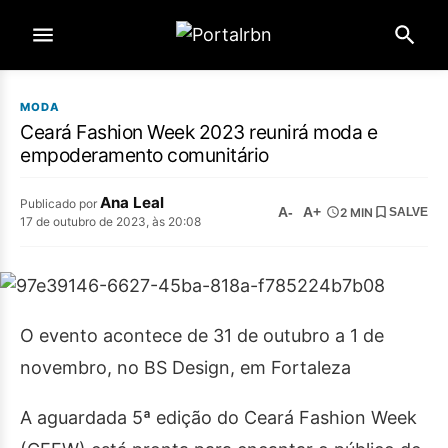
MODA
Ceará Fashion Week 2023 reunirá moda e
empoderamento comunitário
Ana Leal
Publicado por
A-
A+
2 MIN
SALVE
17 de outubro de 2023, às 20:08
O evento acontece de 31 de outubro a 1 de
novembro, no BS Design, em Fortaleza
A aguardada 5ª edição do Ceará Fashion Week