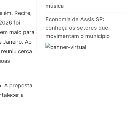
música
elém, Recife,
Economia de Assis SP:
 2026 foi
conheça os setores que
u em maio para
movimentam o município
e Janeiro. Ao
 reuniu cerca
soas
o. A proposta
rtalecer a