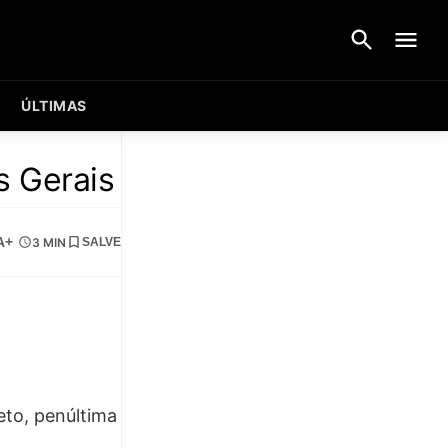
ÚLTIMAS
s Gerais
A+
3 MIN
SALVE
eto, penúltima