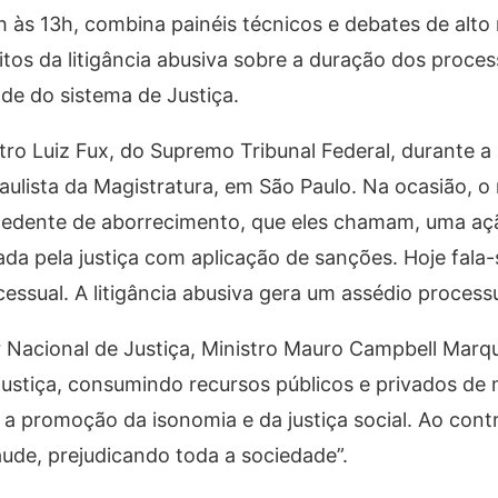
 às 13h, combina painéis técnicos e debates de alto 
eitos da litigância abusiva sobre a duração dos proce
ade do sistema de Justiça.
ro Luiz Fux, do Supremo Tribunal Federal, durante a
ulista da Magistratura, em São Paulo. Na ocasião, o 
recedente de aborrecimento, que eles chamam, uma aç
da pela justiça com aplicação de sanções. Hoje fala
essual. A litigância abusiva gera um assédio processu
Nacional de Justiça, Ministro Mauro Campbell Marqu
Justiça, consumindo recursos públicos e privados de ma
 promoção da isonomia e da justiça social. Ao contrá
aude, prejudicando toda a sociedade”.