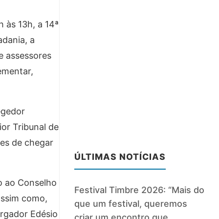
 às 13h, a 14ª
adania, a
 e assessores
ementar,
egedor
ior Tribunal de
tes de chegar
ÚLTIMAS NOTÍCIAS
do ao Conselho
Festival Timbre 2026: “Mais do
assim como,
que um festival, queremos
argador Edésio
criar um encontro que