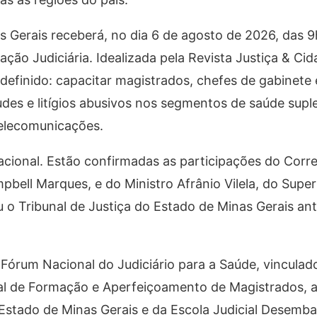
s Gerais receberá, no dia 6 de agosto de 2026, das 9h
ão Judiciária. Idealizada pela Revista Justiça & Cid
 definido: capacitar magistrados, chefes de gabinete
audes e litígios abusivos nos segmentos de saúde supl
telecomunicações.
nacional. Estão confirmadas as participações do Corr
bell Marques, e do Ministro Afrânio Vilela, do Super
u o Tribunal de Justiça do Estado de Minas Gerais an
 Fórum Nacional do Judiciário para a Saúde, vincula
nal de Formação e Aperfeiçoamento de Magistrados, 
 Estado de Minas Gerais e da Escola Judicial Desemb