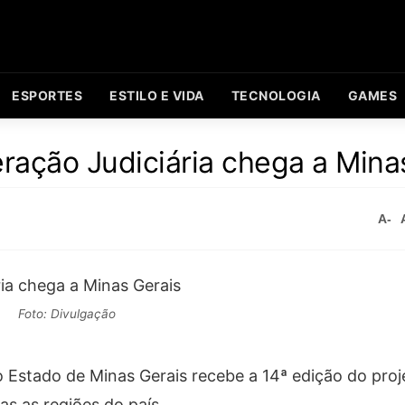
ESPORTES
ESTILO E VIDA
TECNOLOGIA
GAMES
ração Judiciária chega a Mina
A-
Foto: Divulgação
o Estado de Minas Gerais recebe a 14ª edição do proj
as as regiões do país.