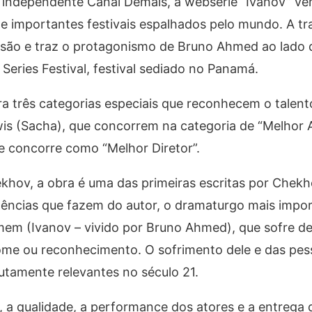
l independente Canal Demais, a websérie “Ivanov” v
e importantes festivais espalhados pelo mundo. A tr
são e traz o protagonismo de Bruno Ahmed ao lado 
eries Festival, festival sediado no Panamá.
a três categorias especiais que reconhecem o talen
s (Sacha), que concorrem na categoria de “Melhor At
ue concorre como “Melhor Diretor”.
hov, a obra é uma das primeiras escritas por Chekh
ndências que fazem do autor, o dramaturgo mais impo
mem (Ivanov – vivido por Bruno Ahmed), que sofre d
nome ou reconhecimento. O sofrimento dele e das pe
utamente relevantes no século 21.
o, a qualidade, a performance dos atores e a entrega