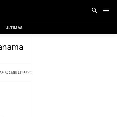
ÚLTIMAS
Panama
A+
2 MIN
SALVE