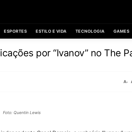
ESPORTES
ESTILO E VIDA
TECNOLOGIA
GAMES
icações por “Ivanov” no The 
A-
Foto: Quentin Lewis