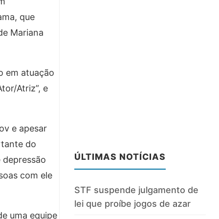
em
ama, que
de Mariana
to em atuação
or/Atriz”, e
ov e apesar
rtante do
ÚLTIMAS NOTÍCIAS
e depressão
ssoas com ele
STF suspende julgamento de
lei que proíbe jogos de azar
 de uma equipe