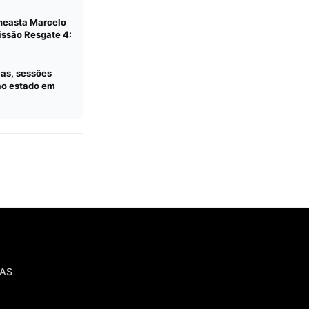
ineasta Marcelo
issão Resgate 4:
as, sessões
ao estado em
IAS