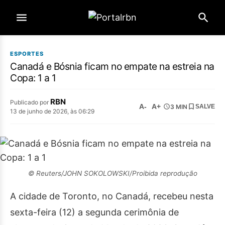
ESPORTES
Canadá e Bósnia ficam no empate na estreia na
Copa: 1 a 1
RBN
Publicado por
A-
A+
3 MIN
SALVE
13 de junho de 2026, às 06:29
© Reuters/JOHN SOKOLOWSKI/Proibida reprodução
A cidade de Toronto, no Canadá, recebeu nesta
sexta-feira (12) a segunda cerimônia de