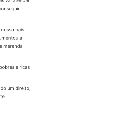
is vai atender
conseguir
 nosso país.
rgumentou a
 de merenda
pobres e ricas
do um direito,
ste