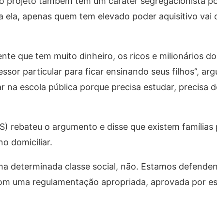
o projeto também tem um caráter segregacionista po
 ela, apenas quem tem elevado poder aquisitivo vai 
nte que tem muito dinheiro, os ricos e milionários do
essor particular para ficar ensinando seus filhos”, a
r na escola pública porque precisa estudar, precisa
 rebateu o argumento e disse que existem famílias 
o domiciliar.
ma determinada classe social, não. Estamos defenden
 com uma regulamentação apropriada, aprovada por e