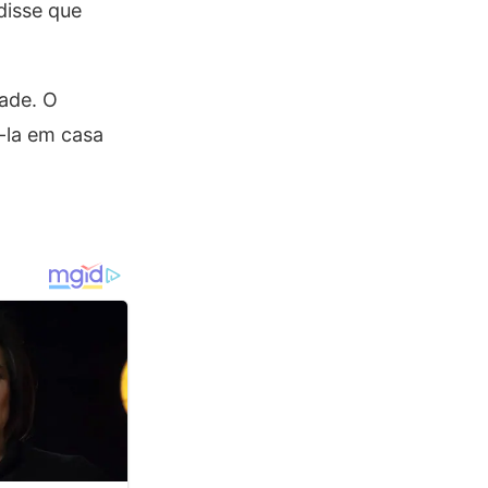
disse que
dade. O
-la em casa