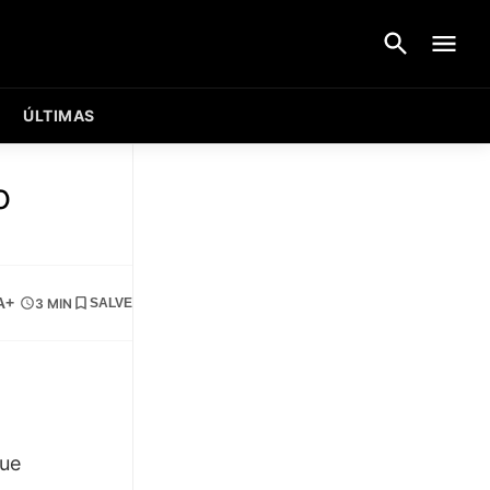
ÚLTIMAS
o
A+
3 MIN
SALVE
que