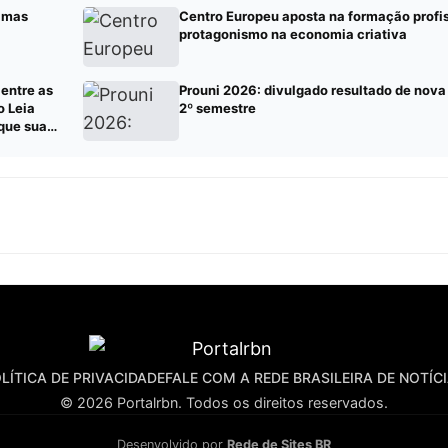
, mas
Centro Europeu aposta na formação profis
protagonismo na economia criativa
entre as
Prouni 2026: divulgado resultado de nov
o Leia
2º semestre
ique sua
LÍTICA DE PRIVACIDADE
FALE COM A REDE BRASILEIRA DE NOTÍC
© 2026 Portalrbn. Todos os direitos reservados.
Desenvolvido por
Rede de Sites BR