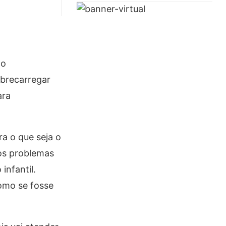
do
obrecarregar
ara
ra o que seja o
mos problemas
infantil.
como se fosse