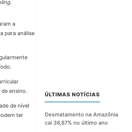
ling
.
aram a
a para análise
egularmente
íodo.
rricular
a de ensino.
ÚLTIMAS NOTÍCIAS
ade de nível
Desmatamento na Amazônia
podem ter
cai 36,87% no último ano