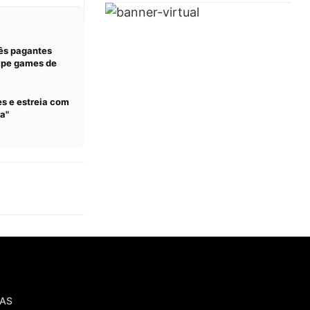
ês pagantes
ape games de
es e estreia com
a"
IAS