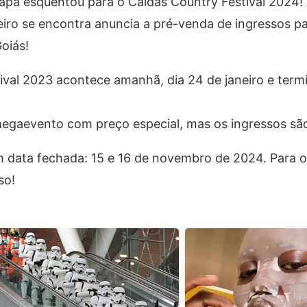
apa esquentou para o Caldas Country Festival 2024!
teiro se encontra anuncia a pré-venda de ingressos p
oiás!
ival 2023 acontece amanhã, dia 24 de janeiro e term
megaevento com preço especial, mas os ingressos são
tem data fechada: 15 e 16 de novembro de 2024. Para 
so!