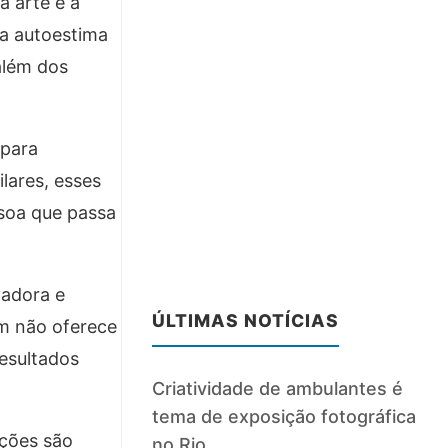
a arte e a
 a autoestima
além dos
 para
lares, esses
ssoa que passa
vadora e
ÚLTIMAS NOTÍCIAS
m não oferece
esultados
Criatividade de ambulantes é
tema de exposição fotográfica
ações são
no Rio