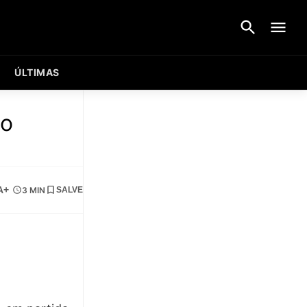
ÚLTIMAS
io
A+
3 MIN
SALVE