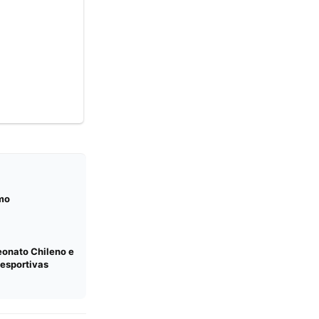
mo
eonato Chileno e
esportivas