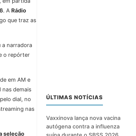
, em partida
26
. A
Rádio
go que traz as
u a narradora
e o repórter
rede em AM e
M nas demais
ÚLTIMAS NOTÍCIAS
elo dial, no
streaming nas
Vaxxinova lança nova vacina
autógena contra a influenza
 a seleção
suína durante o SBSS 2026