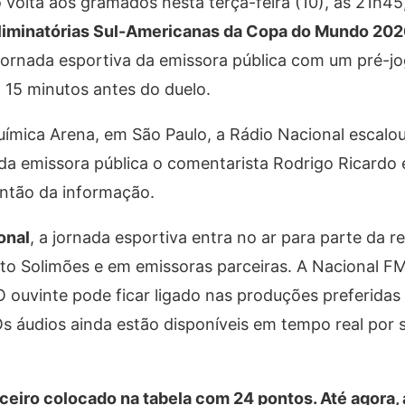
o volta aos gramados nesta terça-feira (10), às 21h45
liminatórias Sul-Americanas da Copa do Mundo 20
 jornada esportiva da emissora pública com um pré-jo
 15 minutos antes do duelo.
Química Arena, em São Paulo, a Rádio Nacional escalo
a emissora pública o comentarista Rodrigo Ricardo 
ntão da informação.
onal
, a jornada esportiva entra no ar para parte da 
lto Solimões e em emissoras parceiras. A Nacional F
ouvinte pode ficar ligado nas produções preferidas p
Os áudios ainda estão disponíveis em tempo real por 
rceiro colocado na tabela com 24 pontos. Até agora,