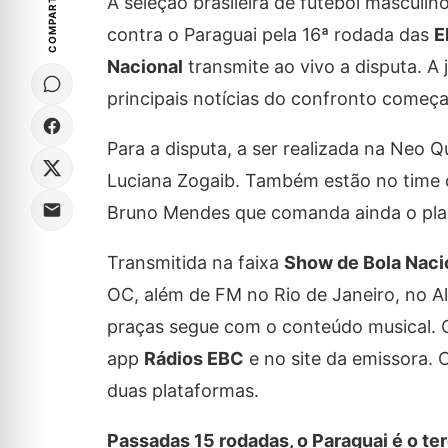
COMPARTILHE
A seleção brasileira de futebol masculin
contra o Paraguai pela 16ª rodada das
E
Nacional
transmite ao vivo a disputa. A
principais notícias do confronto começa
Para a disputa, a ser realizada na Neo 
Luciana Zogaib. Também estão no time d
Bruno Mendes que comanda ainda o pla
Transmitida na faixa
Show de Bola Naci
OC, além de FM no Rio de Janeiro, no A
praças segue com o conteúdo musical. O 
app
Rádios EBC
e no site da emissora. 
duas plataformas.
Passadas 15 rodadas, o Paraguai é o te