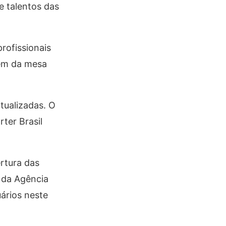
e talentos das
profissionais
lém da mesa
tualizadas. O
ter Brasil
rtura das
e da Agência
ários neste