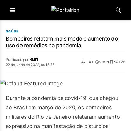
SAÚDE
Bombeiros relatam mais medo e aumento do
uso de remédios na pandemia
RBN
Publicado por
A-
A+
3 MIN
SALVE
22 de junho de 2022, às 16:56
Durante a pandemia de covid-19, que chegou
ao Brasil em março de 2020, os bombeiros
militares do Rio
de Janeiro
relataram aumento
expressivo na manifestação de distúrbios