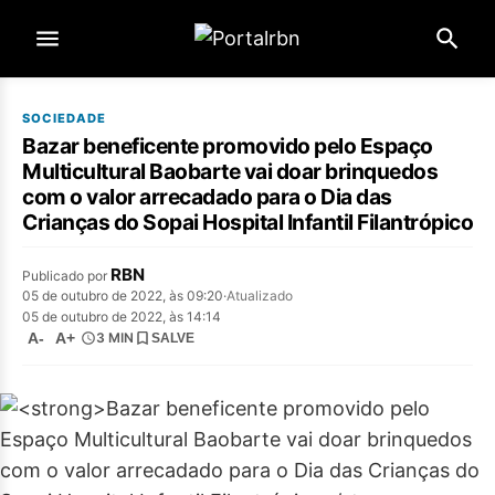
SOCIEDADE
Bazar beneficente promovido pelo Espaço
Multicultural Baobarte vai doar brinquedos
com o valor arrecadado para o Dia das
Crianças do Sopai Hospital Infantil Filantrópico
RBN
Publicado por
05 de outubro de 2022, às 09:20
·
Atualizado
05 de outubro de 2022, às 14:14
A-
A+
3 MIN
SALVE