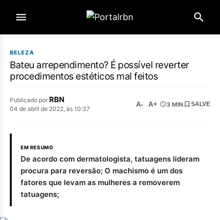
BELEZA
Bateu arrependimento? É possível reverter
procedimentos estéticos mal feitos
RBN
Publicado por
A-
A+
3 MIN
SALVE
04 de abril de 2022, às 10:37
EM RESUMO
De acordo com dermatologista, tatuagens lideram
procura para reversão; O machismo é um dos
fatores que levam as mulheres a removerem
tatuagens;