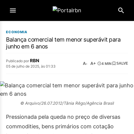
ECONOMIA
Balança comercial tem menor superávit para
junho em 6 anos
RBN
Publicado por
A-
A+
4 MIN
SALVE
05 de julho de 2025, às 01:33
© Arquivo/26.07.2012/Tânia Rêgo/Agência Brasil
Pressionada pela queda no preço de diversas
commodities, bens primários com cotação