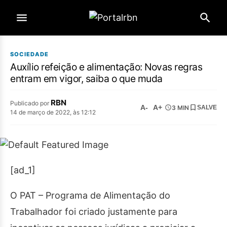
SOCIEDADE
Auxílio refeição e alimentação: Novas regras
entram em vigor, saiba o que muda
RBN
Publicado por
A-
A+
3 MIN
SALVE
14 de março de 2022, às 12:12
[ad_1]
O PAT – Programa de Alimentação do
Trabalhador foi criado justamente para