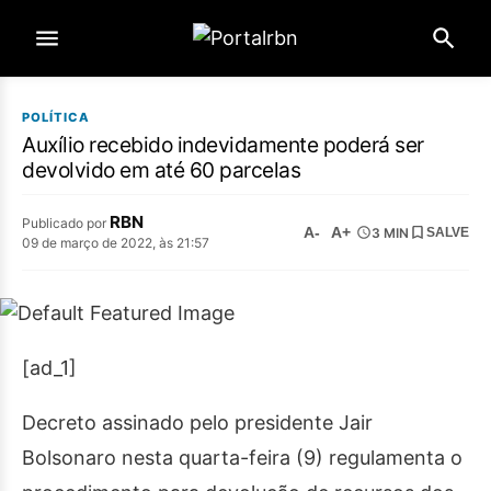
POLÍTICA
Auxílio recebido indevidamente poderá ser
devolvido em até 60 parcelas
RBN
Publicado por
A-
A+
3 MIN
SALVE
09 de março de 2022, às 21:57
[ad_1]
Decreto assinado pelo presidente Jair
Bolsonaro nesta quarta-feira (9) regulamenta o