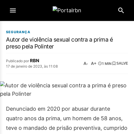
SEGURANÇA
Autor de violência sexual contra a prima é
preso pela Polinter
RBN
Publicado por
A-
A+
1 MIN
SALVE
17 de janeiro de 2023, às 11:08
Denunciado em 2020 por abusar durante
quatro anos da prima, um homem de 58 anos,
teve o mandado de prisão preventiva, cumprido