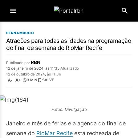
PERNAMBUCO
Atrações para todas as idades na programação
do final de semana do RioMar Recife
RBN
Publicado por
12 de janeiro de 2024, às 11:35
·
Atualizado
12 de outubro de 2024, às 11:36
A-
A+
3 MIN
SALVE
Fotos: Divulgação
Janeiro é mês de férias e a agenda do final de
semana do
RioMar Recife
está recheada de