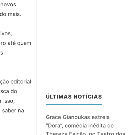
 novos
ndo mais.
ivos,
iro até quem
as
ão editorial
usca do
ÚLTIMAS NOTÍCIAS
 isso,
 saber na
Grace Gianoukas estreia
“Dora”, comédia inédita de
Thereza Falcão, no Teatro dos