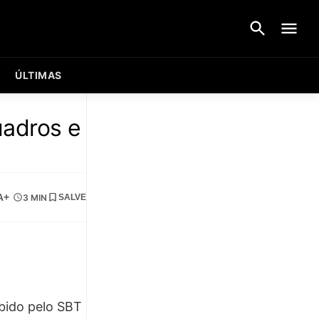
ÚLTIMAS
uadros e
A+
3 MIN
SALVE
ibido pelo SBT