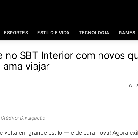
ESPORTES
ESTILO E VIDA
TECNOLOGIA
GAMES
a no SBT Interior com novos q
 ama viajar
A-
Crédito: Divulgação
e volta em grande estilo — e de cara nova! Agora ex