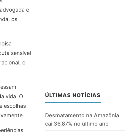
à
 advogada e
nda, os
loísa
cuta sensível
acional, e
avessam
ÚLTIMAS NOTÍCIAS
a vida. O
 e escolhas
Desmatamento na Amazônia
tivamente.
cai 36,87% no último ano
eriências