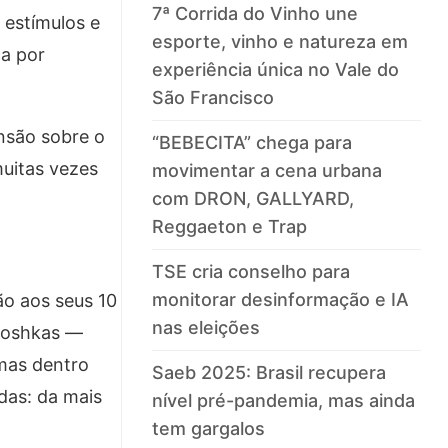
7ª Corrida do Vinho une
 estímulos e
esporte, vinho e natureza em
ca por
experiência única no Vale do
São Francisco
nsão sobre o
“BEBECITA” chega para
uitas vezes
movimentar a cena urbana
com DRON, GALLYARD,
Reggaeton e Trap
TSE cria conselho para
monitorar desinformação e IA
o aos seus 10
nas eleições
ryoshkas —
mas dentro
Saeb 2025: Brasil recupera
das: da mais
nível pré-pandemia, mas ainda
tem gargalos