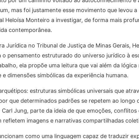
eito por um caminho voltado ao autoconhecimento e 
mum, mas foi justamente esse movimento que levou a
 Heloísa Monteiro a investigar, de forma mais profu
vida contemporânea.
Jurídica no Tribunal de Justiça de Minas Gerais, He
a o pensamento estruturado do universo jurídico à es
lho, ela propõe uma leitura que vai além da lógica r
e e dimensões simbólicas da experiência humana.
rquétipos: estruturas simbólicas universais que atr
r por que determinados padrões se repetem ao longo d
o Carl Jung, parte da ideia de que emoções, conflitos
 refletem imagens e narrativas compartilhadas cole
funcionam como uma linguagem capaz de traduzir exp