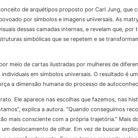
 conceito de arquétipos proposto por Carl Jung, que
povoado por símbolos e imagens universais. As matr
suais dessas camadas internas, e revelam que, por t
ruturas simbólicas que se repetem e se transforma
or meio de cartas ilustradas por mulheres de diferen
 individuais em símbolos universais. O resultado é u
reforça a dimensão humana do processo de autoconhe
trato. Ele aparece nas escolhas que fazemos, nas hist
entamos”, explica a autora. “Quando conseguimos rec
o mais consciente com a própria trajetória.” Mais d
 um deslocamento de olhar. Em vez de buscar expli