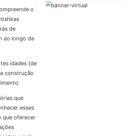
 compreende o
yoshkas
rás de
m ao longo da
tes idades (de
ma construção
cimento.
órias que
onhecer esses
o que oferecer
cações