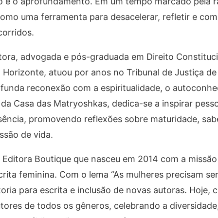
ão e o aprofundamento. Em um tempo marcado pela r
como uma ferramenta para desacelerar, refletir e co
orridos.
itora, advogada e pós-graduada em Direito Constituci
o Horizonte, atuou por anos no Tribunal de Justiça de
rofunda reconexão com a espiritualidade, o autoconh
 da Casa das Matryoshkas, dedica-se a inspirar pess
sência, promovendo reflexões sobre maturidade, sab
ssão de vida.
ma Editora Boutique que nasceu em 2014 com a missão
crita feminina. Com o lema “As mulheres precisam ser 
ria para escrita e inclusão de novas autoras. Hoje,
utores de todos os gêneros, celebrando a diversidad