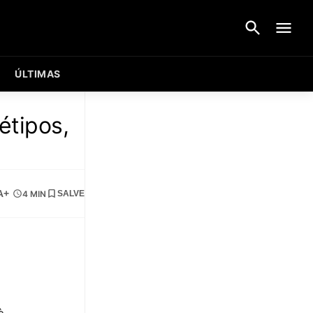
ÚLTIMAS
étipos,
A+
4 MIN
SALVE