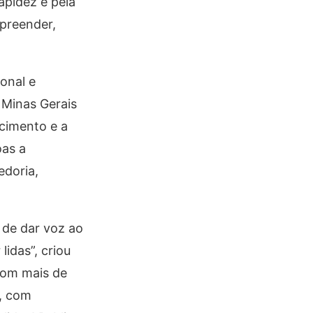
apidez e pela
mpreender,
onal e
 Minas Gerais
ecimento e a
oas a
edoria,
 de dar voz ao
lidas”, criou
 com mais de
e, com