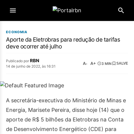
ECONOMIA
Aporte da Eletrobras para redução de tarifas
deve ocorrer até julho
RBN
Publicado por
A-
A+
3 MIN
SALVE
14 de junho de 2022, às 16:31
A secretária-executiva do Ministério de Minas e
Energia, Marisete Pereira, disse hoje (14) que o
aporte de R$ 5 bilhões da Eletrobras na Conta
de Desenvolvimento Energético (CDE) para