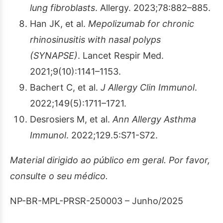
lung fibroblasts
. Allergy. 2023;78:882–885.
Han JK, et al.
Mepolizumab for chronic
rhinosinusitis with nasal polyps
(SYNAPSE)
. Lancet Respir Med.
2021;9(10):1141–1153.
Bachert C, et al.
J Allergy Clin Immunol
.
2022;149(5):1711–1721.
Desrosiers M, et al.
Ann Allergy Asthma
Immunol
. 2022;129.5:S71-S72.
Material dirigido ao público em geral. Por favor,
consulte o seu médico.
NP-BR-MPL-PRSR-250003 – Junho/2025