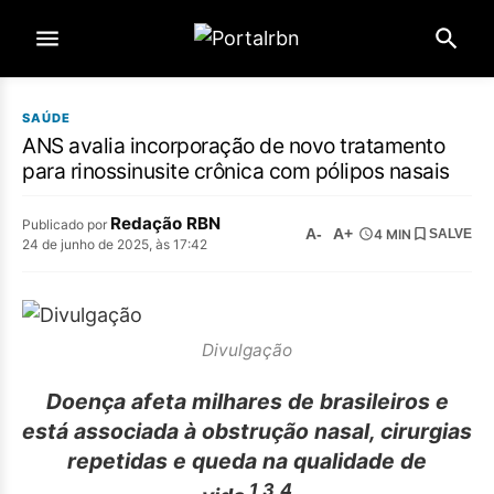
SAÚDE
ANS avalia incorporação de novo tratamento
para rinossinusite crônica com pólipos nasais
Redação RBN
Publicado por
A-
A+
4 MIN
SALVE
24 de junho de 2025, às 17:42
Divulgação
Doença afeta milhares de brasileiros e
está associada à obstrução nasal, cirurgias
repetidas e queda na qualidade de
,1,3,4