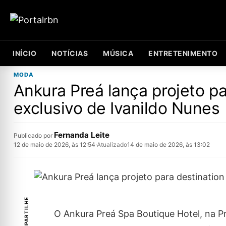
INÍCIO
NOTÍCIAS
MÚSICA
ENTRETENIMENTO
MODA
Ankura Preá lança projeto p
exclusivo de Ivanildo Nunes
Fernanda Leite
Publicado por
12 de maio de 2026, às 12:54
·
Atualizado
14 de maio de 2026, às 13:02
COMPARTILHE
O Ankura Preá Spa Boutique Hotel, na Pr