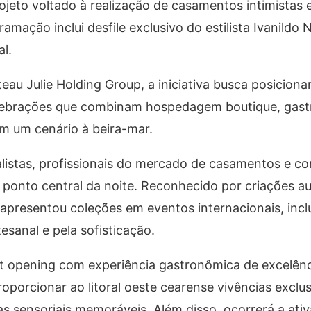
jeto voltado à realização de casamentos intimistas e
ramação inclui desfile exclusivo do estilista Ivanildo
l.
eau Julie Holding Group, a iniciativa busca posiciona
ebrações que combinam hospedagem boutique, gast
m um cenário à beira-mar.
alistas, profissionais do mercado de casamentos e c
o ponto central da noite. Reconhecido por criações au
já apresentou coleções em eventos internacionais, incl
esanal e pela sofisticação.
 opening com experiência gastronômica de excelênc
roporcionar ao litoral oeste cearense vivências exclus
ias sensoriais memoráveis. Além disso, ocorrerá a ati