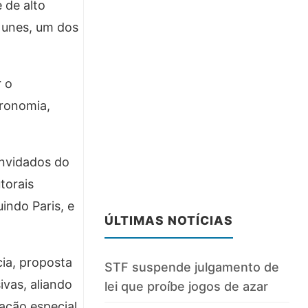
 de alto
 Nunes, um dos
r o
ronomia,
onvidados do
torais
uindo Paris, e
ÚLTIMAS NOTÍCIAS
ia, proposta
STF suspende julgamento de
ivas, aliando
lei que proíbe jogos de azar
vação especial