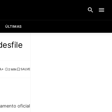
ÚLTIMAS
esfile
A+
2 MIN
SALVE
amento oficial