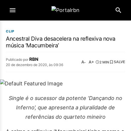
CLIP
Ancestral Diva desacelera na reflexiva nova
música ‘Macumbeira’
RBN
Publicado por
A-
A+
2 MIN
SALVE
20 de dezembro de 2020, às 09:36
Single é o sucessor da potente ‘Dançando no
Inferno’, que apresenta a pluralidade de
referências do quarteto mineiro