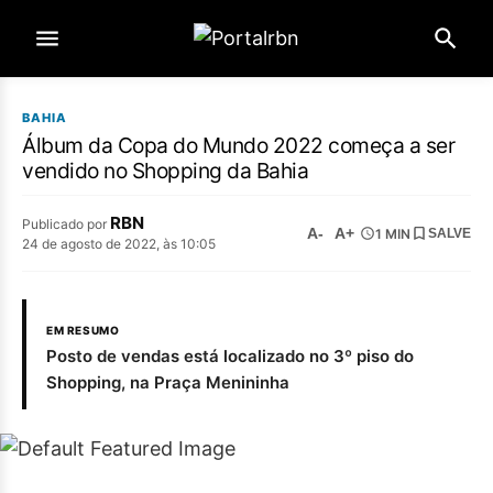
BAHIA
Álbum da Copa do Mundo 2022 começa a ser
vendido no Shopping da Bahia
RBN
Publicado por
A-
A+
1 MIN
SALVE
24 de agosto de 2022, às 10:05
EM RESUMO
Posto de vendas está localizado no 3º piso do
Shopping, na Praça Menininha