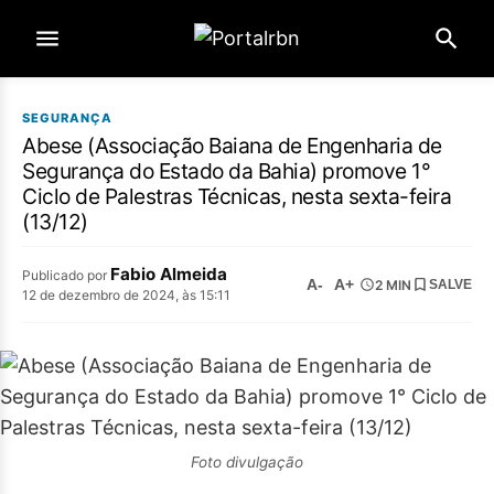
SEGURANÇA
Abese (Associação Baiana de Engenharia de
Segurança do Estado da Bahia) promove 1°
Ciclo de Palestras Técnicas, nesta sexta-feira
(13/12)
Fabio Almeida
Publicado por
A-
A+
2 MIN
SALVE
12 de dezembro de 2024, às 15:11
Foto divulgação