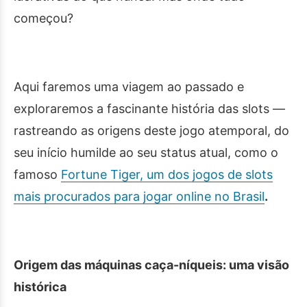
começou?
Aqui faremos uma viagem ao passado e
exploraremos a fascinante história das slots —
rastreando as origens deste jogo atemporal, do
seu início humilde ao seu status atual, como o
famoso
Fortune Tiger, um dos
jogos de slots
mais procurados para jogar online no Brasil
.
Origem das máquinas caça-níqueis: uma visão
histórica