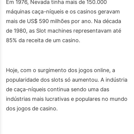
Em 1976, Nevada tinha mais de 150.000
máquinas caça-níqueis e os casinos geravam
mais de US$ 590 milhões por ano. Na década
de 1980, as Slot machines representavam até
85% da receita de um casino.
Hoje, com o surgimento dos jogos online, a
popularidade dos slots só aumentou. A indústria
de caça-níqueis continua sendo uma das
indústrias mais lucrativas e populares no mundo
dos jogos de casino.