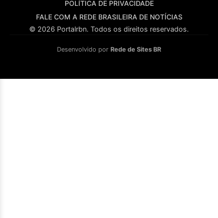
POLÍTICA DE PRIVACIDADE
FALE COM A REDE BRASILEIRA DE NOTÍCIAS
© 2026 Portalrbn. Todos os direitos reservados.
Desenvolvido por
Rede de Sites BR