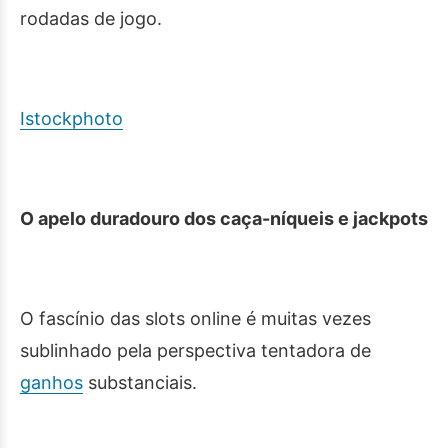
rodadas de jogo.
Istockphoto
O apelo duradouro dos caça-níqueis e jackpots
O fascínio das slots online é muitas vezes
sublinhado pela perspectiva tentadora de
ganhos
substanciais.