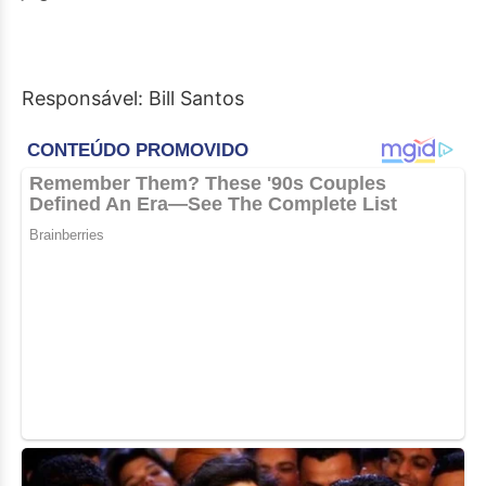
Responsável: Bill Santos