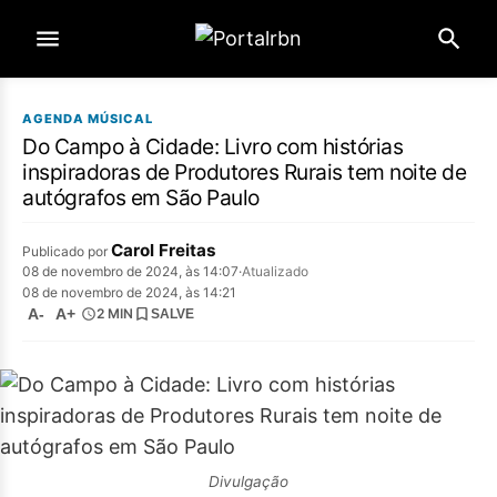
AGENDA MÚSICAL
Do Campo à Cidade: Livro com histórias
inspiradoras de Produtores Rurais tem noite de
autógrafos em São Paulo
Carol Freitas
Publicado por
08 de novembro de 2024, às 14:07
·
Atualizado
08 de novembro de 2024, às 14:21
A-
A+
2 MIN
SALVE
Divulgação